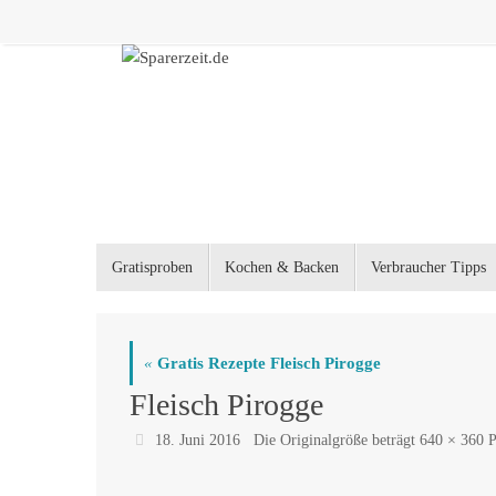
Zum
Inhalt
springen
Zum
Gratisproben
Kochen & Backen
Verbraucher Tipps
Inhalt
springen
«
Gratis Rezepte Fleisch Pirogge
Fleisch Pirogge
18. Juni 2016
Die Originalgröße beträgt
640 × 360
P